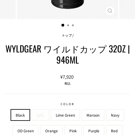
閉
じ
る
(ESC)
トップ
/
WYLDGEAR ワイルドカップ 32OZ |
946ML
通
¥7,920
常
税込
価
格
COLOR
Black
Grey
Lime Green
Maroon
Navy
OD Green
Orange
Pink
Purple
Red