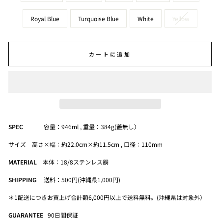
Royal Blue
Turquoise Blue
White
Yellow
カートに追加
SPEC
容量：946ml , 重量：384g(蓋無し）
サイズ 高さ×幅：約22.0cm×約11.5cm , 口径：110mm
MATERIAL
本体：18/8ステンレス銅
SHIPPING
送料：500円(沖縄県1,000円)
＊1配送につきお買上げ合計額6,000円以上で送料無料。(沖縄県は対象外）
GUARANTEE
90
日間保証