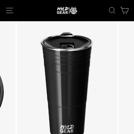
次
ナビゲーション
キーワー
カ
へ