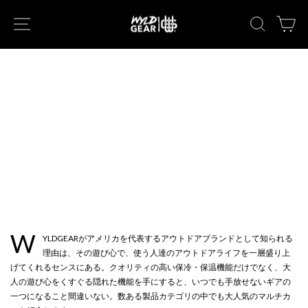
次
ナビゲーション
キーワー
カ
へ
マルチカンで遊び心あふれる
アウトドアライフを
W
YLDGEARがアメリカを代表するアウトドアブランドとして知られる
理由は、その遊び心で、使う人達のアウトドアライフを一層盛り上
げてくれるセンスにある。クオリティの高い保冷・保温機能だけでなく、大
人の遊び心をくすぐる隠れた機能を手にすると、いつでも手放せないギアの
一つになること間違いない。数ある製品カテゴリの中でも大人気のマルチカ