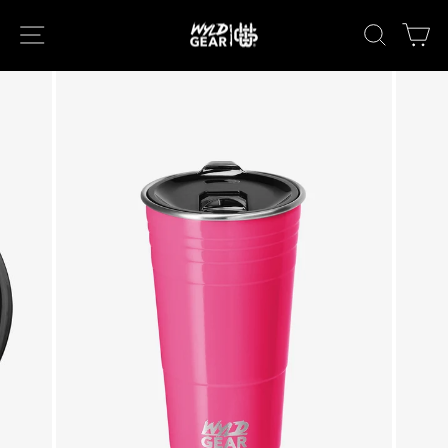
次
ナビゲーション
キーワー
カ
へ