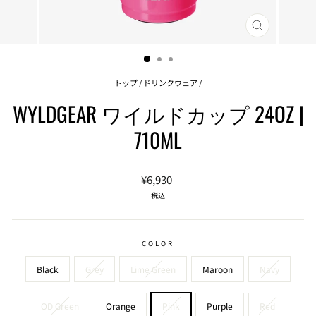
閉
じ
る
(ESC)
トップ
/
ドリンクウェア
/
WYLDGEAR ワイルドカップ 24OZ |
710ML
通
¥6,930
常
税込
価
格
COLOR
Black
Grey
Lime Green
Maroon
Navy
OD Green
Orange
Pink
Purple
Red