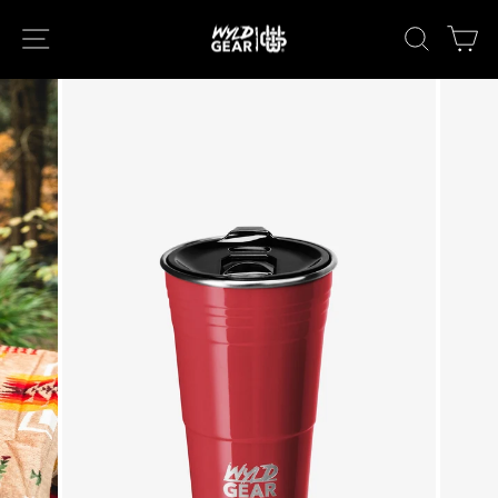
次
ナビゲーション
キーワー
カ
へ