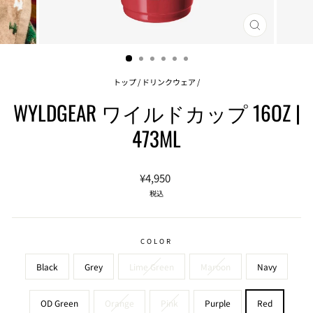
閉
じ
る
(ESC)
トップ
/
ドリンクウェア
/
WYLDGEAR ワイルドカップ 16OZ |
473ML
通
¥4,950
常
税込
価
格
COLOR
Black
Grey
Lime Green
Maroon
Navy
OD Green
Orange
Pink
Purple
Red