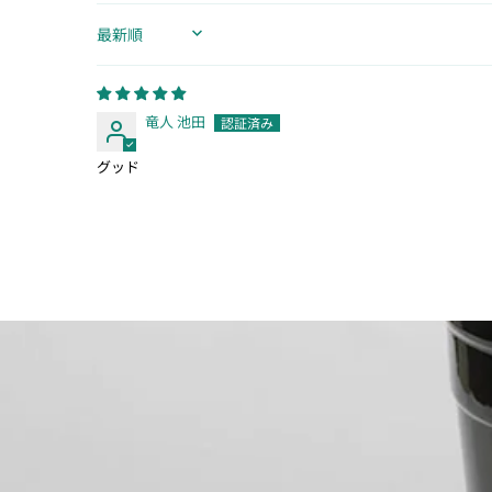
SORT BY
竜人 池田
グッド