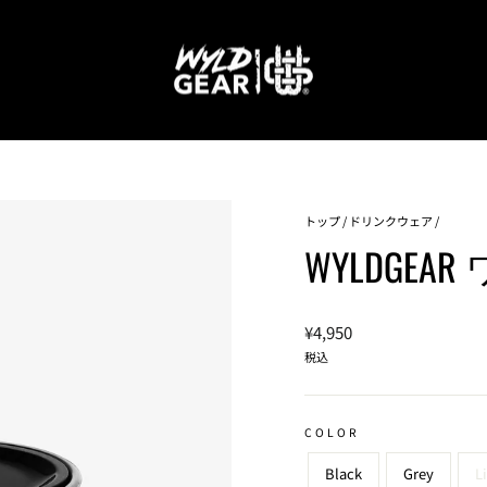
トップ
/
ドリンクウェア
/
WYLDGEAR
通
¥4,950
常
税込
価
格
COLOR
Black
Grey
L