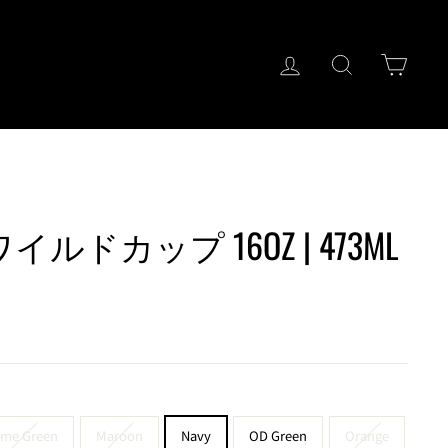
ログイン
キーワード検
カー
 ワイルドカップ 16OZ | 473ML
ime Green
Maroon
Navy
OD Green
Orange