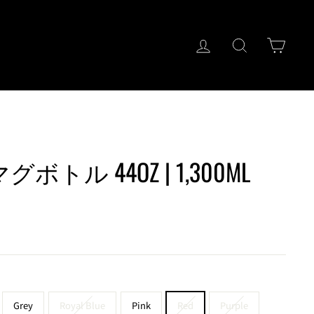
ログイン
キーワード検
カー
マグボトル 44OZ | 1,300ML
Grey
Royal Blue
Pink
Red
Purple