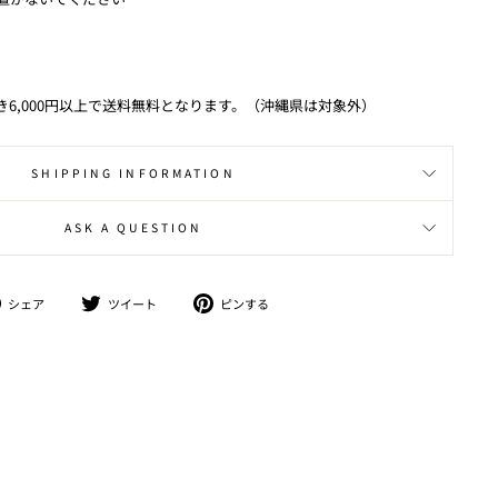
き6,000円以上で送料無料となります。（沖縄県は対象外）
SHIPPING INFORMATION
ASK A QUESTION
シ
ツ
ピ
シェア
ツイート
ピンする
ェ
イ
ン
ア
ー
す
ト
る