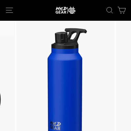
次
ナビゲーション
キーワー
カ
へ