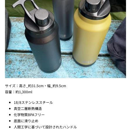
サイズ：高さ_約31.5cm・幅_約9.5cm
容量：約1,300ml
18/8ステンレススチール
真空二層断熱構造
化学物質BPAフリー
底面に滑り止め
人間工学に基づいて設計されたハンドル