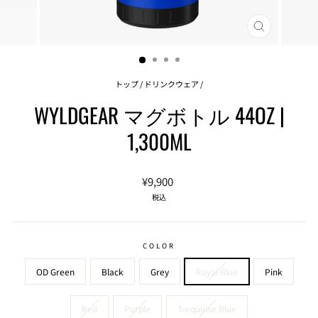
閉
じ
る
(ESC)
トップ
/
ドリンクウェア
/
WYLDGEAR マグボトル 44OZ |
1,300ML
通
¥9,900
常
税込
価
格
COLOR
OD Green
Black
Grey
Royal Blue
Pink
Red
Purple
Turquoise Blue