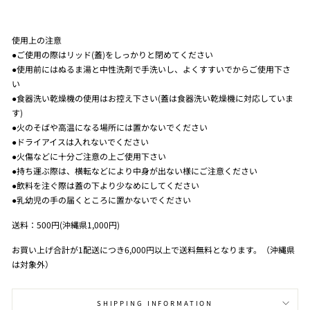
使用上の注意
●ご使用の際はリッド(蓋)をしっかりと閉めてください
●使用前にはぬるま湯と中性洗剤で手洗いし、よくすすいでからご使用下さ
い
●食器洗い乾燥機の使用はお控え下さい(蓋は食器洗い乾燥機に対応していま
す)
●火のそばや高温になる場所には置かないでください
●ドライアイスは入れないでください
●火傷などに十分ご注意の上ご使用下さい
●持ち運ぶ際は、横転などにより中身が出ない様にご注意ください
●飲料を注ぐ際は蓋の下より少なめにしてください
●乳幼児の手の届くところに置かないでください
送料：500円(沖縄県1,000円)
お買い上げ合計が1配送につき6,000円以上で送料無料となります。（沖縄県
は対象外）
SHIPPING INFORMATION