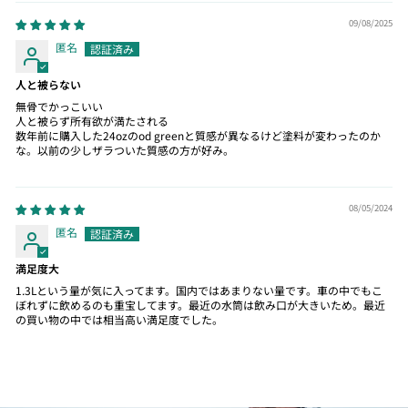
09/08/2025
匿名
人と被らない
無骨でかっこいい
人と被らず所有欲が満たされる
数年前に購入した24ozのod greenと質感が異なるけど塗料が変わったのか
な。以前の少しザラついた質感の方が好み。
08/05/2024
匿名
満足度大
1.3Lという量が気に入ってます。国内ではあまりない量です。車の中でもこ
ぼれずに飲めるのも重宝してます。最近の水筒は飲み口が大きいため。最近
の買い物の中では相当高い満足度でした。