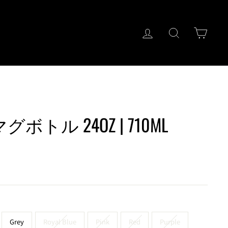
ログイン
キーワード検
カー
マグボトル 24OZ | 710ML
Grey
Royal Blue
Pink
Red
Purple