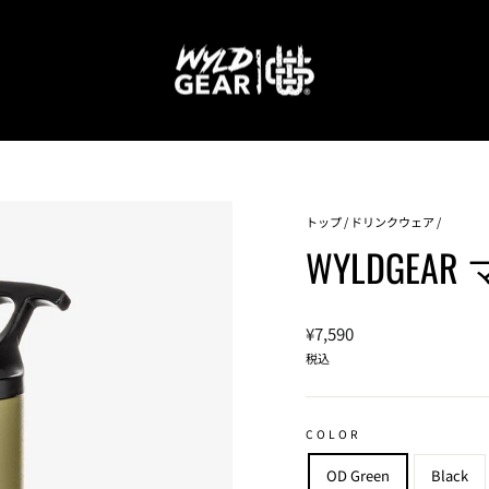
トップ
/
ドリンクウェア
/
WYLDGEAR 
通
¥7,590
常
税込
価
格
COLOR
OD Green
Black