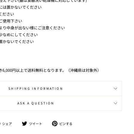
控え下さい(蓋は食器洗い乾燥機に対応しています)
には置かないでください
ください
ご使用下さい
より中身が出ない様にご注意ください
少なめにしてください
置かないでください
き6,000円以上で送料無料となります。（沖縄県は対象外）
SHIPPING INFORMATION
ASK A QUESTION
シ
ツ
ピ
シェア
ツイート
ピンする
ェ
イ
ン