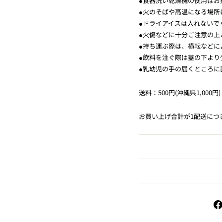
●食器洗い乾燥機の使用はお
●火のそばや高温になる場所
●ドライアイスは入れないで
●火傷などに十分ご注意の上
●持ち運ぶ際は、横転などに
●飲料を注ぐ際は蓋の下より
●乳幼児の手の届くところに
送料：500円(沖縄県1,000円)
お買い上げ合計が1配送につ