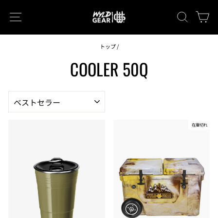
次
ナビゲーション
キーワー
カ
へ
トップ
/
COOLER 50Q
並
び
替
え
在庫切れ