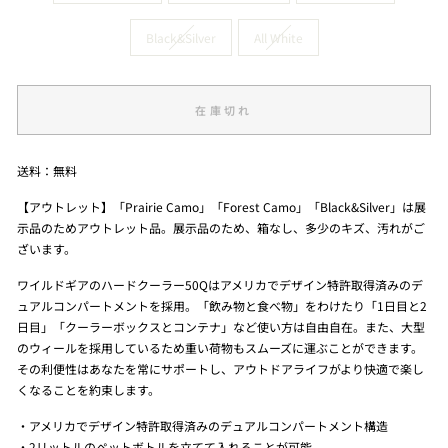
Black&Silver
All White
在庫切れ
送料：無料
【アウトレット】「Prairie Camo」「Forest Camo」「Black&Silver」は展
示品のためアウトレット品。展示品のため、箱なし、多少のキズ、汚れがご
ざいます。
ワイルドギアのハードクーラー50Qはアメリカでデザイン特許取得済みのデ
ュアルコンパートメントを採用。「飲み物と食べ物」をわけたり「1日目と2
日目」「クーラーボックスとコンテナ」など使い方は自由自在。また、大型
のウィールを採用しているため重い荷物もスムーズに運ぶことができます。
その利便性はあなたを常にサポートし、アウトドアライフがより快適で楽し
くなることを約束します。
・アメリカで
デザイン特許取得
済みのデュアルコンパートメント構造
・2リットルのペットボトルを立てて入れることが可能