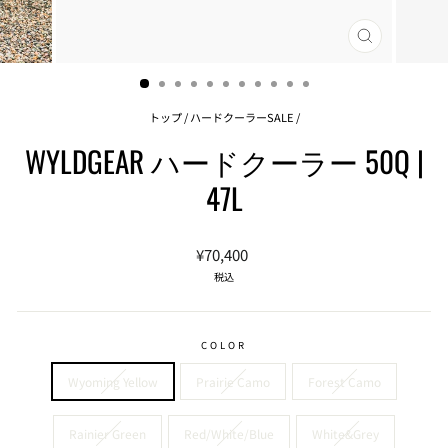
閉
じ
る
(ESC)
トップ
/
ハードクーラーSALE
/
WYLDGEAR ハードクーラー 50Q |
47L
通
セ
¥70,400
常
ー
税込
価
ル
格
価
格
COLOR
Wyoming Yellow
Prairie Camo
Forest Camo
Rainier Green
Red/White/Blue
White&Grey