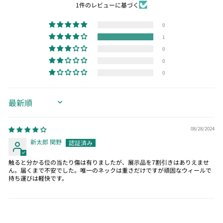
1件のレビューに基づく
0
1
0
0
0
SORT BY
08/28/2024
新太郎 関野
触ると分かる位の当たり傷は有りましたが、展示品を7割引きはありえませ
ん。届くまで不安でした。唯一のネックは重さだけですが頑固なウィールで
持ち運びは軽快です。