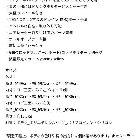
・蓋の上部にはドリンクホルダーとメジャー付き
・大径のウィール付き
・1室につき1つずつのドレイン(排水)ポート完備
・ハンドルは自在に取り外し可能
・エアレーター取り付け用のパーツ完備
・ボトルオープナー内蔵
・底には滑り止め付き
・6個のロッドホルダー用ポート(ロッドホルダーは別売り)
・数量限定カラー
Wyoming Yellow
サイズ
外寸：
高さ_約46cm・幅_約71cm・奥行_約46cm
内寸：ロゴ正面にみて左(ウィール)側
高さ_約33cm・幅_約21cm・奥行_約30cm
内寸：ロゴ正面にみて右側
高さ_約33cm・幅_約26cm・奥行_約30cm
重さ：約15.3kg
材質：ボディ_ポリエチレン/パーツ_ポリプロピレン・シリコン
*製造工程上、ボディの色味や柄の出方には個体差があります。またクーラー