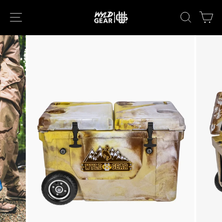
次
ナビゲーション
キーワー
カ
へ