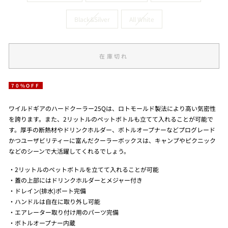
Black&Silver
All White
在庫切れ
70%OFF
ワイルドギアのハードクーラー25Qは、ロトモールド製法により高い気密性
を誇ります。また、2リットルのペットボトルも立てて入れることが可能で
す。厚手の断熱材やドリンクホルダー、ボトルオープナーなどプログレード
かつユーザビリティーに富んだクーラーボックスは、キャンプやピクニック
などのシーンで大活躍してくれるでしょう。
・2リットルのペットボトルを立てて入れることが可能
・蓋の上部にはドリンクホルダーとメジャー付き
・ドレイン(排水)ポート完備
・ハンドルは自在に取り外し可能
・エアレーター取り付け用のパーツ完備
・ボトルオープナー内蔵