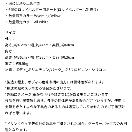
・底には滑り止め付き
・6個のロッドホルダー用ポート(ロッドホルダーは別売り)
・数量限定カラー
Wyoming Yellow
・数量限定カラー All White
サイズ
外寸：
高さ_約46cm・幅_約44cm・奥行_約40cm
内寸：
高さ_約36cm・幅_約28cm・奥行_約26cm
重さ：約9.5kg
材質：ボディ_ポリエチレン/パーツ_ポリプロピレン・シリコン
*製造工程上、ボディの色味や柄の出方には個体差があります。
*輸送の際のスレ等ある場合がございます。
*外箱にダメージ(細かな汚れや雑さなど)がある場合がございます。
検品を行い出荷致します。多少の個体差がある場合がございますが、使用に
支障をきたすような不具合のあるものは販売しておりませんのでご了承頂け
ればと思います。
*ドリンクウェア等の他の製品をご購入された場合、クーラーボックスのみ別
送となります。