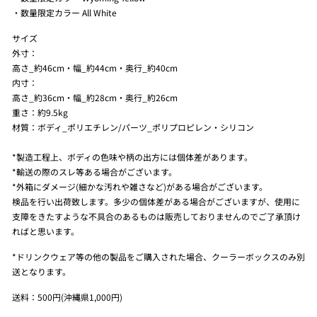
・数量限定カラー All White
サイズ
外寸：
高さ_約46cm・幅_約44cm・奥行_約40cm
内寸：
高さ_約36cm・幅_約28cm・奥行_約26cm
重さ：約9.5kg
材質：ボディ_ポリエチレン/パーツ_ポリプロピレン・シリコン
*製造工程上、ボディの色味や柄の出方には個体差があります。
*輸送の際のスレ等ある場合がございます。
*外箱にダメージ(細かな汚れや雑さなど)がある場合がございます。
検品を行い出荷致します。多少の個体差がある場合がございますが、使用に
支障をきたすような不具合のあるものは販売しておりませんのでご了承頂け
ればと思います。
*ドリンクウェア等の他の製品をご購入された場合、クーラーボックスのみ別
送となります。
送料：500円(沖縄県1,000円)