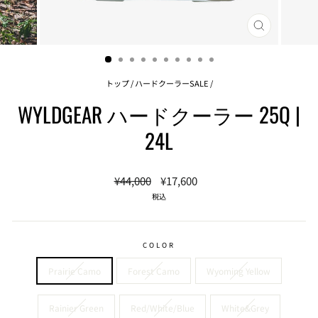
閉
じ
る
(ESC)
トップ
/
ハードクーラーSALE
/
WYLDGEAR ハードクーラー 25Q |
24L
通
セ
¥44,000
¥17,600
常
ー
税込
価
ル
格
価
格
COLOR
Prairie Camo
Forest Camo
Wyoming Yellow
Rainier Green
Red/White/Blue
White&Grey