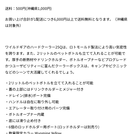
送料：500円(沖縄県1,000円)
お買い上げ合計が1配送につき6,000円以上で送料無料となります。（沖縄県
は対象外）
ワイルドギアのハードクーラー25Qは、ロトモールド製法により高い気密性
を誇ります。また、2リットルのペットボトルも立てて入れることが可能で
す。厚手の断熱材やドリンクホルダー、ボトルオープナーなどプログレード
かつユーザビリティーに富んだクーラーボックスは、キャンプやピクニック
などのシーンで大活躍してくれるでしょう。
・2リットルのペットボトルを立てて入れることが可能
・蓋の上部にはドリンクホルダーとメジャー付き
・ドレイン(排水)ポート完備
・ハンドルは自在に取り外し可能
・エアレーター取り付け用のパーツ完備
・ボトルオープナー内蔵
・底には滑り止め付き
・6個のロッドホルダー用ポート(ロッドホルダーは別売り)
・数量限定カラー
Wyoming Yellow