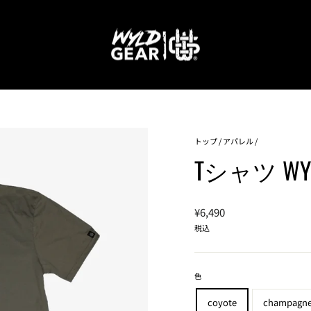
トップ
/
アパレル
/
Tシャツ WYLD
通
¥6,490
常
税込
価
格
色
coyote
champagn