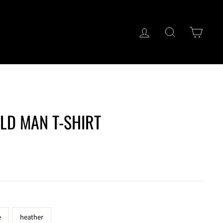
ログイン
キーワード検
カー
 MAN T-SHIRT
e
heather