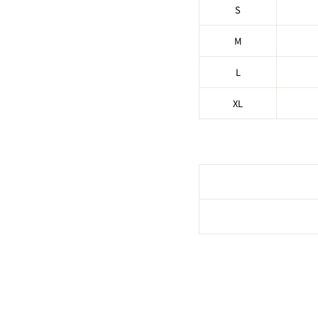
S
M
L
XL