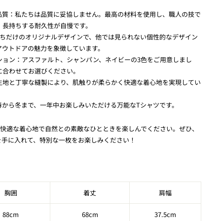
の品質：私たちは品質に妥協しません。最高の材料を使用し、職人の技で
。長持ちする耐久性が自慢です。
たちだけのオリジナルデザインで、他では見られない個性的なデザイン
アウトドアの魅力を象徴しています。
ション：アスファルト、シャンパン、ネイビーの3色をご用意しまし
に合わせてお選びください。
生地と丁寧な縫製により、肌触りが柔らかく快適な着心地を実現してい
春から冬まで、一年中お楽しみいただける万能なTシャツです。
、快適な着心地で自然との素敵なひとときを楽しんでください。ぜひ、
を手に入れて、特別な一枚をお楽しみください！
胸囲
着丈
肩幅
88cm
68cm
37.5cm