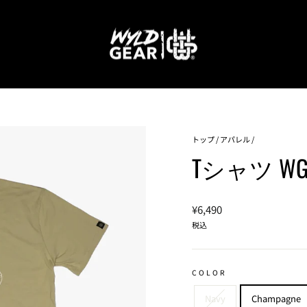
トップ
/
アパレル
/
Tシャツ WG T
通
¥6,490
常
税込
価
格
COLOR
Navy
Champagne