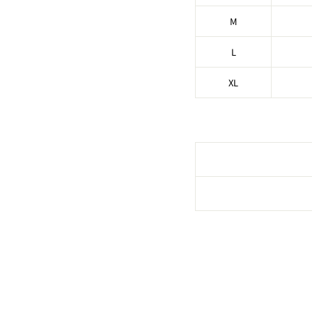
M
L
XL